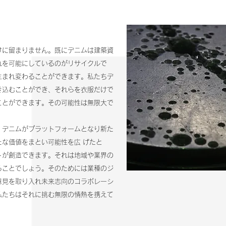
けに留まりません。既にデニムは建築資
れを可能にしているのがリサイクルで
生まれ変わることができます。私たちデ
き込むことができ、それらを衣服だけで
ことができます。その可能性は無限大で
。デニムがプラットフォームとなり新た
な価値をまとい可能性を広 げたと
トが創造できます。それは地域や業界の
ることでしょう。そのためには業種のジ
意見を取り入れ未来志向のコラボレーシ
私たちはそれに挑む無限の情熱を携えて