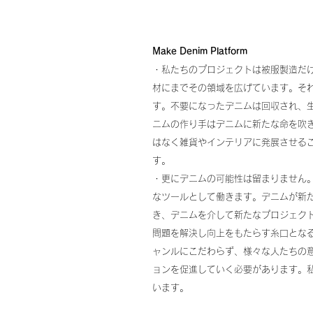
Make Denim Platform
・私たちのプロジェクトは被服製造だ
材にまでその領域を広げています。そ
す。不要になったデニムは回収され、
ニムの作り手はデニムに新たな命を吹
はなく雑貨やインテリアに発展させ
る
す。
・更にデニムの可能性は留まりません
なツールとして働きます。デニムが新た
き、デニムを介して新たなプロジェク
問題を解決し向上をもたらす糸口とな
ャンルにこだわらず、様々な人たちの
ョンを促進していく必要があります。
います。