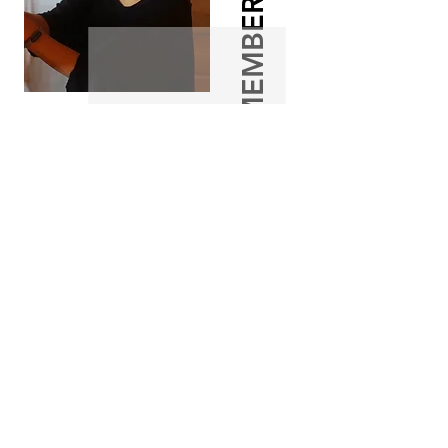
MEMBERS
福山のデニム産業の発祥は400年程さかのぼります。日本
三大絣となった備後絣が生まれ栄えました。戦後の近代化の
中で絣が姿を消そうとしている時、地元の絣業者が生き残り
の為に見出したのがデニムでした。脈々と続いた伝統産業が
世界のデニムになる礎となったのです。Project Boleegaは
福山のデニムの時代の一部に確実に存在したいと願っていま
す。
詳細はこちら
​お問い合わせ
Project Boleega Site Office: 広島県福山市
新市町戸手1030-4