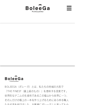
BOLEEGA（ボレーガ）とは、私たちの地域の方言で
「THE FINEST（最上級のもの）」を意味する言葉です。
世界的なデニムの生産地であるこの福山から世界に一つ、
その人だけの極上の一本を作り上げるためにあらゆる職人
たちが手を結びました。お客様にボレーガ！と言ってもら