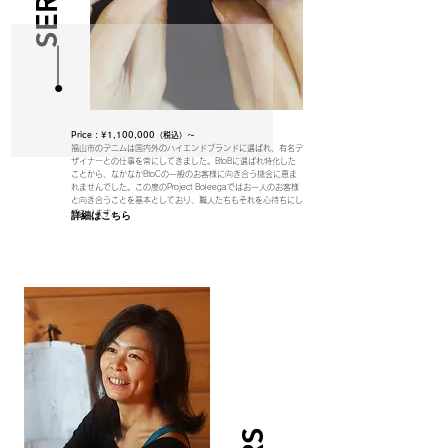
Price : ¥1,100,000（税込）～
福山市のデニムは国内外のハイエンドブランドに選ばれ、有名デ
ザイナーとの仕事を常にしてきました。BtoBに選ばれ特化した
ことから、なかなかBtoCの一般のお客様に向き合う機会に恵ま
れませんでした。この度のProject Boleegaではお一人のお客様
と向き合うことを基本としており、職人たちもそれを心待ちにし
ております。
詳細はこちら