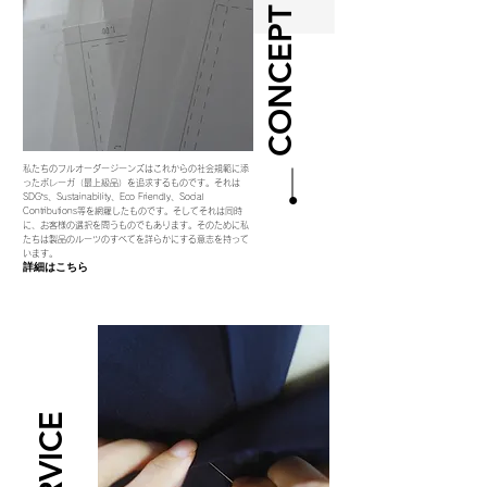
CONCEPT
私たちのフルオーダージーンズはこれからの社会規範に添
ったボレーガ（最上級品）を追求するものです。それは
SDG‘s、Sustainability、Eco Friendly、Social
Contributions等を網羅したものです。そしてそれは同時
に、お客様の選択を問うものでもあります。そのために私
たちは製品のルーツのすべてを詳らかにする意志を持って
います。
詳細はこちら
SERVICE